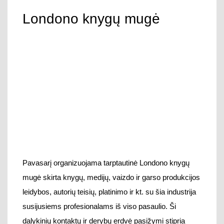
Londono knygų mugė
Pavasarį organizuojama tarptautinė Londono knygų
mugė skirta knygų, medijų, vaizdo ir garso produkcijos
leidybos, autorių teisių, platinimo ir kt. su šia industrija
susijusiems profesionalams iš viso pasaulio. Ši
dalykinių kontaktų ir derybų erdvė pasižymi stipria