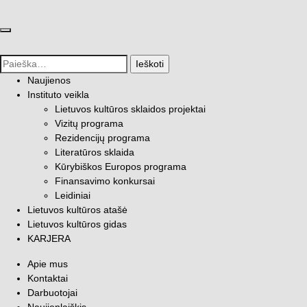
Uždaryti meniu
Paieška
Naujienos
Instituto veikla
Lietuvos kultūros sklaidos projektai
Vizitų programa
Rezidencijų programa
Literatūros sklaida
Kūrybiškos Europos programa
Finansavimo konkursai
Leidiniai
Lietuvos kultūros atašė
Lietuvos kultūros gidas
KARJERA
Apie mus
Kontaktai
Darbuotojai