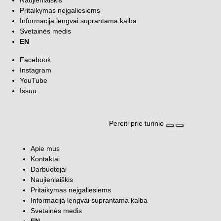
Naujienlaiškis
Pritaikymas neįgaliesiems
Informacija lengvai suprantama kalba
Svetainės medis
EN
Facebook
Instagram
YouTube
Issuu
Pereiti prie turinio
Atidaryti paiešką
Atidaryti men
Apie mus
Kontaktai
Darbuotojai
Naujienlaiškis
Pritaikymas neįgaliesiems
Informacija lengvai suprantama kalba
Svetainės medis