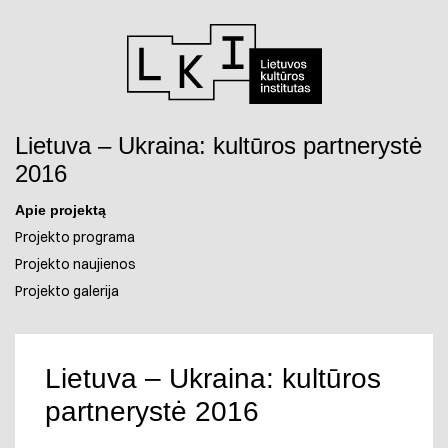
Pereiti prie turinio
Atidaryti paiešką
Atid
Lietuva – Ukraina: kultūros partnerystė
2016
Apie projektą
Projekto programa
Projekto naujienos
Projekto galerija
Lietuva – Ukraina: kultūros
partnerystė 2016