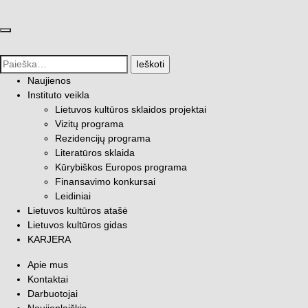
Uždaryti meniu
Paieška
Naujienos
Instituto veikla
Lietuvos kultūros sklaidos projektai
Vizitų programa
Rezidencijų programa
Literatūros sklaida
Kūrybiškos Europos programa
Finansavimo konkursai
Leidiniai
Lietuvos kultūros atašė
Lietuvos kultūros gidas
KARJERA
Apie mus
Kontaktai
Darbuotojai