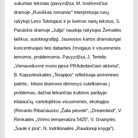
„Vienaveiksmė mono pjesė PRAdedančiam aktoriui“,
B. Kapustinskaitės „Terapijos“ reflektuoja asmenines
patirtis,
kitose dramose d
ėmesys
sutelkiamas
į
problemas
, dažnai
liekančias
kultūros paribyje
:
kitataučių, vartotojiškos visuomenės
,
ekologijos
(
Rimanto Ribačiausko „Žalia pievelė“, „Dreamland“, V.
Rimkaitės „Virimo temperatūra 5425“
,
V. Grainytės
„Saulė ir jūra“,
N. Indriliūnaitės „Raudonoji knyga“)
.
Tradicijos punktyras
Pirmosios dramos
Lietuvoje
buvo sukurtos Jėzuitų
mokyklinio teatro vaidinimams XVI-XVIII amžiuje.
Lotyn
iškai
parašytos dramos atspindėjo Baroko
epochos kultūrai ir visuomenės ugdymui svarbias
vertybes:
tarp jų –
kuo giliau pažinti valstybės istoriją
,
įprasminti aktualijas.
Teatriniu vyksmu reaguojama į