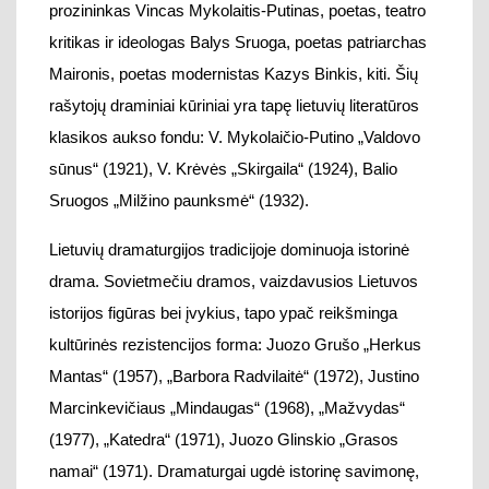
Lietuvių dramaturgijos tradicijoje
dominuoja istorinė
dram
a.
Sovietmečiu dramos, vaizdavusios Lietuvos
istorijos figūras bei įvykius, tap
o
ypač reikšminga
kultūrinės rezistencijos forma
: Juozo Grušo „Herkus
Mantas“ (1957), „Barbora Radvilaitė“ (1972), Justino
Marcinkevičiaus „Mindaugas“ (1968), „Mažvydas“
(1977), „Katedra“ (1971), Juozo Glinskio „Grasos
namai“ (1971)
.
Dramaturgai ugdė istorinę savimonę,
telkė bendruomenę.
Atkūrus n
epriklausomybę, istorinė
drama
kiek
pakito, –
eiliuotas dramas pakeitė prozinis
tekstas, siekiama
į istorinę atmintį
su
grąžinti
sovietmečiu nutylėtus istorijos epizodus, asmenybes,
įvy
kius. Dramaturgai dėmesį sutelkė
į XX amžiaus
pirmąją pusę,
sovietmečiu uždraustas temas.
A
tranda
mos įdomio
s
tarpukario Lietuvos
kultūrą