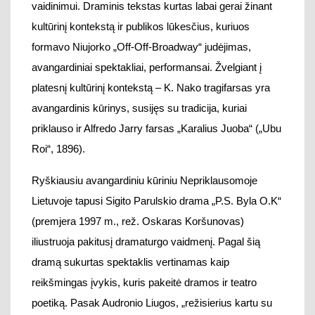
Roi“, 1896)
.
R
yškiausiu avangardiniu kūriniu Nepriklausomoje
Lietuvoje tapusi Sigito Parulskio drama „P.S. Byla O.K“
(premjera 19
97 m., rež. Oskaras Koršunovas)
iliustruoja pakitusį dramaturgo vaidmenį.
Pagal šią
dramą sukurtas spektaklis vertinamas kaip
reikšmingas įvykis, kuris p
akeitė dramos ir teatro
poetiką. Pasak Audronio Liugos, „
režisierius kartu su
dramaturgu Parulskiu, kompozitoriumi Gintaru Sodeika
ir dailininku Žilvinu Kempinu ne tik „dekonstravo“
tradicinius dramos, herojaus, sceninio vaizdingumo
kanonus.
S.
Parulskis šiuolaikinio jauno žmogaus
būčiai pritaikė Abraomo ir Izaoko istoriją, Edipo mitą bei
Hamleto tragediją; režisierius sovietinės mokyklos ir
kariuomenės „nutikimus“ pavertė archetipiniais