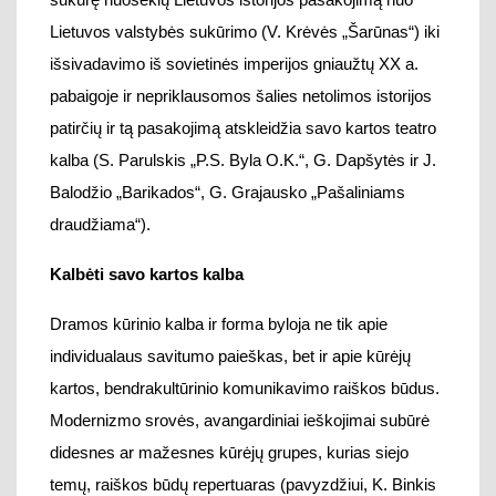
Kalbėti savo kartos kalba
Dramos
kūrinio
kalba ir forma byloja
ne tik apie
individualaus savitumo paieškas, bet ir apie kūrėjų
kartos, bendrakultūrinio komunikavimo raiškos būdus.
Modernizmo srovės, avangardiniai ieškojimai subūrė
didesnes ar mažesnes kūrėjų grupes, kurias siejo
temų, raiškos
būdų repertuaras (pavyzdžiui,
K.
Binkis
dram
oje „Generalinė repeticija“ (1939-1940)
pasirenka
iliuzijos ir tikrovės, meno ir gyvenimo santykio
problemas ir jų raiškos būdą
, pasiūlytą
Luigi Pirandello
dramoje „Šeši personažai ieško autoriaus“ (1921)
)
.
Kalbėti savo kartos kalba, kuri sovietmečio laikas buvo
kuriama Absurdo teatro
ir kitų avangardinių judėjimų
menininkų,
Lietuvoje buvo bandoma tik pavieniais