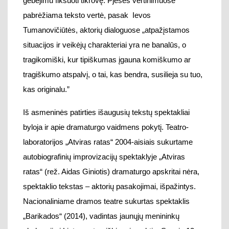
I
š asmeninės patirties išaugusių tekstų spektakliai
byloja ir apie
dramaturgo vaidmens pokytį
. Teatro-
laboratorijos „Atviras ratas“ 2004-aisiais sukurtame
autobiografinių improvizacijų spektaklyje „Atviras
ratas“ (rež. Aidas Giniotis) dramaturgo apskritai nėra,
spektaklio tekstas – aktorių pasakojimai, išpažintys.
Nacionaliniame dramos teatre sukurtas spektaklis
„Barikados“ (2014), vadintas jaunųjų menininkų
ekskursija į Lietuvos tragiškiausią naktį – Sausio 13-
ąją ir į savo vaikystę.
Su lie
tuvių aktoriais „Barikadas“
kūręs
latvių režisierius Valteris Silis,
kolektyvinės
kūrybos šalininkas. Dėl to sp
ektaklis buvo pradėtas
ku
rti neturint dramaturginio pagrindo – pjesės.
Dramaturgiją
iš
istorijos
faktų ir
aktorių improvizacijų,
fantazijų dėliojo
du dramaturgai, –
latvis Janis Balodis ir
lietuvė Goda Dapšytė.
Tekstas buvo kuriamas