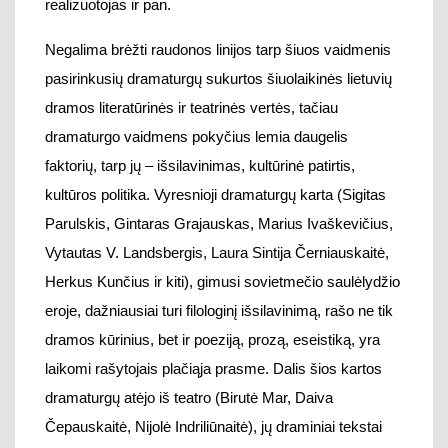
Parulskis, Gintaras Grajauskas, Marius Ivaškevičius,
Vytautas V. Landsbergis,
Laura Sintija Černiauskaitė,
Herkus Kunčius ir kiti)
, gimusi sovietmečio saulėlydžio
eroje,
dažniausiai turi filologinį išsilavinimą, rašo ne tik
dramos kūrinius
,
bet ir poeziją, prozą, eseistiką,
yra
laikomi rašytojais
plačiąja prasme
.
Dalis šios kartos
dramaturgų atėjo iš teatro (Birutė Mar, Daiva
Čepauskaitė, Nijolė Indriliūnaitė), jų draminiai tekstai
randasi iš
asmeninių teatrinių aspiracijų. J
aun
iausioji
karta
(
Gabrielė Labanauskaitė,
Goda Dapšytė,
Indrė
Bručkutė,
D
ovilė
Zavedskaitė,
Vaiva Grainytė, Birutė
Kapustinskaitė, Teklė Kavtaradzė, Virginija Rimkaitė,
Aleksandras Špilevojus, Justas Tertelis ir kiti)
, gimusi
jau n
epriklausomoje Lietuvoje,
studijavusi
teatro bei
kino meną, prie teksto rašymo atėjo iš įvairiausių