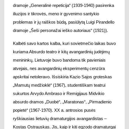
atvejais, nes avangardinių
eksperiment
ų cenzūra
apskritai
n
etoler
avo.
Išsiskiria Kazio Sajos
groteskas
„Mamutų medžioklė“
(1967)
, studentiškam teatrui
sukurtos
Arvydo
Ambr
as
o ir Remigijaus Midvikio
absurdo dramos „Duobė“, „Maratonas“, „Pirmadienio
popietė“
(19
67
-1970
)
. XX a.
antrosios pusės
ryškiausias lietuvių dramat
urgijos avangardistas
–
Kos
tas Ostrauskas.
Jis,
kaip ir kiti egzodo dramaturgai
Algirdas
Landsbergis, Antanas Škėma,
po
A
ntrojo
pasaulinio karo pasitrauk
ė į JAV. K. Ostrauskas
ėjo
koja kojon su Absurdo dramos kūrėjais (pirmoji pjesė
„Pypkė“ sukurta 1951 m.), ilgainiui pradėjo kurti
postmodernias intertekstines dramas („Ars amoris“
,
1991
), pasižymėjo teatro, muzikos, dailės
eksperimentais („Kvartetas“
(1969)
, „Bel
l
adon
n
a“