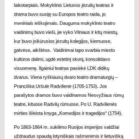
visuomenę. Ilgainiui teatras pasiekė
LDK
didikų
dvarus
.
V
iena
ryškiau
sų dvaro teatro
dramaturgių –
Pranciška Uršulė Radvilienė (1705-1753)
.
J
os
parašytos
dramos buvo vaidinamos Nesvyžiau
s
rūmų
teatre, kituose Radvilų rūmuose.
Po U. Radvilienės
mirties išleista knyga „Komedijos ir tragedijos“ (1754).
Po 1863
-1864
m. sukilimo
Rusijos imperijos valdžiai
uždraudus
spaudą lotyniškais rašmenimis ir
lietuvišką
kultūrinę veiklą,
pogri
ndyje
pradedama kurti
dramaturgija lietuvių kalba
.
1893 m. Vincui Kudirkai
paskelbus dramų konkursą nelegaliame laikraštyje
„Varpas“, Prūsų Lietuvos, JAV spaudoje
pasirodo
dramos, sukurtos slaptiems lietuviškiems vakarams:
Keturakio „Amerika pirtyje“, Aleksandro Fromo
Gužučio istorinės ir mitologinės dramos, Žemaitės,