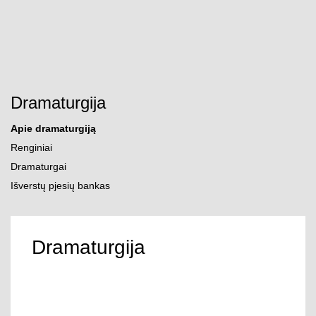
Pereiti prie turinio
Atidaryti paiešką
Atid
Dramaturgija
Apie dramaturgiją
Renginiai
Dramaturgai
Išverstų pjesių bankas
Dramaturgija
D. Matvejev / LNDT fotografija