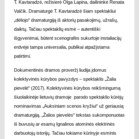
Dokumentinės dramos
proveržį liudija įdomus
kolektyvinės kūrybos pavyzdys – spe
ktaklis „Žalia
pievelė“ (2017).
Kolektyvinės kūrybos reikšmingumą
šiuolaikinėje lietuvių dramoje parodo spektaklio kūrėjų
nomin
avimas
„Auksiniam scenos kryžiui“ už geriausią
dramaturgiją.
„Žalios pievelės“ tekstas sukomponuotas
iš buvusių ar esamų Ignalinos atominės elektrinės
darbuotojų istorijų.
Tačiau tokiame kūrinyje esminis
vaidmuo tenka idėjai, apimančiai ir
temą, ir teatrinio
realizavimo pasirinkimą.
Spektaklio
koncepcijos
ir
teksto
autoriai – Lietuvos nacionalinio dramos teatro
meno skyriaus darbuotojai Rimantas Ribačiauskas ir
Kristina Savickienė bei režisieriai Jo
nas Tertelis ir
Kristina Werner.
Kolektyvinės kūrybos komandą
papildo ir personažai, –
ne aktoriai, o patys