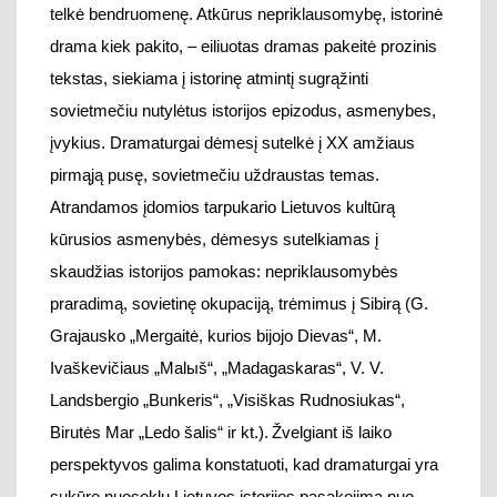
kūrusios asmenybės, dėmesys
sutelkia
mas
į
skaudžias istorijos pamokas: nepriklausomybės
praradimą
, sovietin
ę
okupacij
ą, trėmimus
į Sibirą
(G.
Grajausko „Mergaitė
, kurios bijojo Dievas“, M.
Ivaškevičiaus „Malыš“, „Madagaskaras“
, V.
V.
Landsbergio „Bunkeris“,
„Visiškas Rudnosiukas“,
Birutės Mar „Ledo šalis“
ir kt.).
Žvelgiant iš laiko
perspektyvos galima konstatuoti, kad dramaturgai yra
sukūrę nuoseklų Lietuvos istorijos pasako
jimą nuo
Lietuvos valstybės su
kūrimo (V. Krėvės „Šarūnas“) iki
išsivadavimo iš sovietinės imperijos gniaužtų XX a.
pabaigoje
ir nepriklausomos šalies netolimos istorijos
patirčių
ir tą pasakojimą atskleidžia savo kartos teatro
kalba
(S. Parulskis „P.S. Byla O.K.“
, G. Dapšytės ir J.
Balodžio „Barikados“, G. Grajausko „Pašaliniams
draudžiama“
)
.