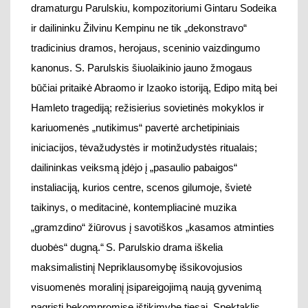
iniciacijos, tėvažudystės ir motinžudystės ritualais;
dailininkas veiksmą įdėjo į „pasaulio pabaigos“
instaliaciją, kurios centre, scenos gilumoje, švietė
taikinys, o meditacinė, kontempliacinė muzika
„gramzdino“ žiūrovus į savotiškos „kasamos atminties
duobės“ dugną.“
S. Parulskio drama iškelia
maksimalistinį Nepriklausomybę išsikovojusios
visuomenės moralinį įsipareigojimą naują gyvenimą
pagrįsti bekompromise ištikimybe tiesai.
Spektaklis
stat
ytas
ne interpretuojant jau parašytą dramos tekstą,
bet
dramaturgas tekstą rašė spektaklio kūrimo metu
, o
kūrinio
prasmės akcentai radosi iš bendros
dramaturgo, režsieriaus, scenografo
, kompozitoriaus
,
aktorių
kūrybos
.
Jauniausios kartos dramaturgai savo kartos kalbą