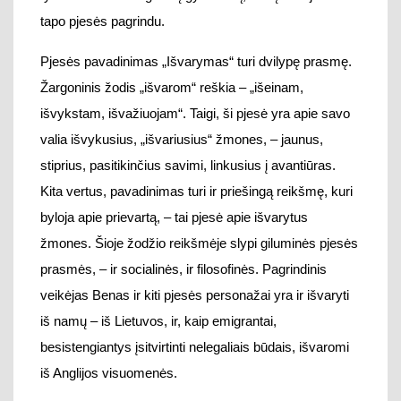
Kita vertus, pavadinimas turi ir priešingą reikšmę, kuri
byloja apie prievartą, – tai pjesė apie išvarytus
žmones. Šioje žodžio reikšmėje slypi giluminės pjesės
prasmės, – ir socialinės, ir filosofinės. Pagrindinis
veikėjas Benas ir kiti pjesės personažai yra ir išvaryti
iš namų – iš Lietuvos, ir, kaip emigrantai,
besistengiantys įsitvirtinti nelegaliais būdais, išvaromi
iš Anglijos visuomenės.
Vienas ryškesnių šiuolaikinės lietuvių dramaturgijos
bruožų yra asmeninės
patirties
analizė (D.
Zavedskaitės pjesėje „Dramblys“ rekonstruojama
motinos biografija, iš
dienoraštyje fiksuotų realių
situacijų, išgyventų slaugant onkologine liga sergančią
motiną ir stebint greta jos esančias moteris, atsirado
Birutės Kapsutinskiatės drama „Terapijos“ (2017 m.