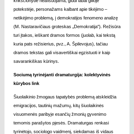
Sociumą tyrinėjanti dramaturgija
: kolektyvinės
kūrybos link
Šiuolaikinio žmogaus tapatybės problemą atskleidžia
emigracijos, tautinių mažumų, kitų šiuolaikinės
visuomenės paribyje esančių žmonių gy
venimo
temomis
parašytos pjesės. Dram
aturgas
renkasi
tyrinėtojo, sociologo vaidmenį, siekdamas iš vidaus
atskleisti tam tikras
bendruomenės
problemas (M.
Ivaškevičiaus „Išvarymas“, R. Ribačiausko „Žalia
pievelė“, „Dreamland“, G. Labanauskaitė „Raudoni
batraiščiai“
,
J. Baluodžio ir G. Dabšytės „Barikados“,
D. Čepauskaitė
s
„Lė-kiau-lė-kiau”
ir kiti).
Emigracijos tema parašyta M. Ivaškevičiaus drama