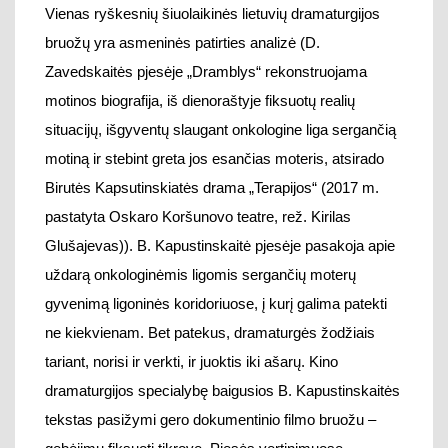
pastatyta Oskaro Koršunovo teatre, rež. Kirilas
Glušajevas)
)
. B. Kapustinskaitė pjesėje pasakoja apie
uždarą onkologinėmis ligomis sergančių moterų
gyvenimą ligoninės koridoriuose, į kurį galima patekti
ne kiekvienam. Bet patekus, dramaturgės žodžiais
tariant, norisi ir verkti, ir juoktis iki ašarų.
Kino
dramaturgijos specialybę baigusios B. Kapustinskaitės
tekstas pasižymi gero dokumentinio filmo bruožu –
gebėjimu fiksuoti tikrovę. Pjesės vertinimuose
pabrėžiama teksto vertė, pasak Ievos
Tumanovičiūtės, aktorių dialoguose „atpažįstamos
situacijos ir veikėjų charakteriai yra ne banalūs, o
tragikomiški, kur tipiškumas įgauna komiškumo ar
tragiškumo atspalvį, o tai, kas bendra, susilieja su tuo,
kas originalu.”