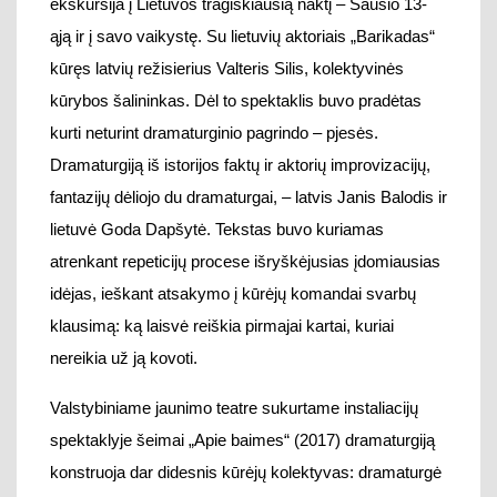
atrenkant
repeticijų procese
išryškėjusias įdomiausias
idėjas, ieškant at
sakymo į
kūrėjų komandai svarbų
klausimą: ką laisvė
reiškia pirmajai kartai, kuriai
nereikia už ją kovoti.
Valstybiniame jaunimo teatre
sukurtame instaliacijų
spektaklyje
šeimai „Apie baimes“ (2017
)
dramaturgiją
konstruoja dar didesnis kūrėjų kolektyvas
:
dramaturgė
T. Kavtaradzė, režisierė Olga Lapina, dailininkė Renata
Valčik
. Dramaturgė T. Kavtaradzė šiam spektakliui
„dėliojo“ dramaturgiją iš aktorių pasakojimų, užrašų,
daiktų.
Tačiau spektaklių esmė – autentiški
išgyvenimai, būtent scenografės sukurtoje instaliacijų
erdvėje tampa universalia, publikai atpažįstama
patirtimi.