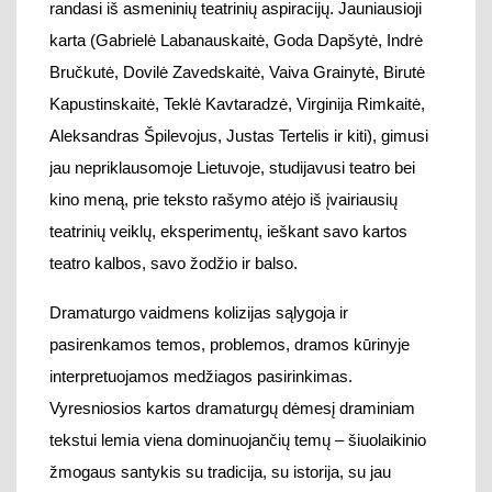
teatrinių veiklų, eksperimentų,
ieškant savo kartos
teatro kalbos, savo žodžio ir balso
.
Dramaturgo vaidmens kolizijas sąlygoja ir
p
asirenkamos temos, problemos, dramos kūrinyje
interpretuojamos
medžiagos pasirinkimas.
V
yresniosios kartos dramaturgų dėmesį draminiam
tekstui lemia
viena
dominuojan
čių temų
– šiuolaikinio
žmogaus santykis
su tradicija, su istorija, su jau
sukurtais tekstais
(pavyzdžiui, M. Ivaškevičius
dramoje „Rusiškas romanas“ interpretuoja rusų
rašytojo Levo Tolstojaus ir jo šeimos narių tekstus, S.
Parulskis dramoje „Julija“ naudoja rašytojos Žemaitės
laiškus, autobiografiją
). Jaunosios kartos dramaturgai
koncentruojasi ties dabarties žmogaus ir visuomenės
temomis
,
problemomis. P
avyzdžiui, J. Tertelio