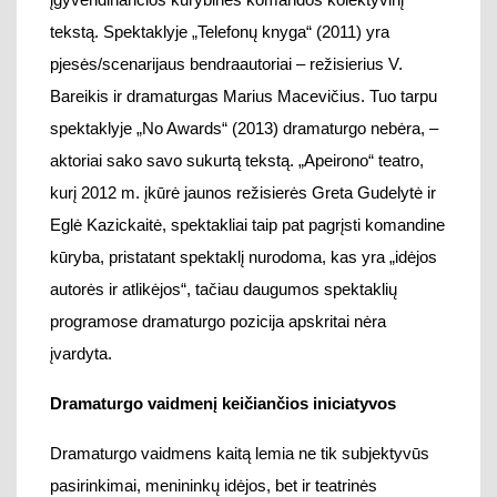
kūryba
, p
ristatant spektaklį n
urodoma, kas yra „idėjos
autorės ir atlikėjos“, tačiau dau
gumos spektaklių
programose
dramaturgo p
ozicija apskritai nėra
įvardyta
.
Dramaturgo vaidmenį keičiančios iniciatyvos
Dramaturgo vaidmens kaitą lemia ne tik subjektyvūs
pasirinkimai,
menininkų idėjos,
bet ir teatrinės
iniciatyvos.
Lietuvos nacionalinio dramos teatro
organizuojamo dramaturgijos
festivalio „Versmė“
strategijos įtakoja naujų dramų ir pagal jas sukurtų, į
teatrų repertuarus įtraukiamų spektaklių ypatumus.
N
uo 20
05 m. vykstančio renginio tikslą
–
sudaryti
galimybę naujų pjesių atsiradimui Lietuvos teatro
scenose, pastaraisiais metais papildė nauji,