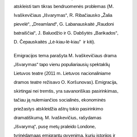
„Išvarymas“ tapo vienu populiariausių spektaklių
Lietuvos teatre (2011 m. Lietuvos nacionaliniame
dramos teatre režisavo O. Koršunovas).
Emigracija,
skirtingai nei tremtis, yra savanoriškas pasirinkimas,
tačiau ją nulemiančios socialinės, ekonominės
priežastys atskleidžia aštrų tokio pasirinkimo
dramatiškumą.
M. Ivaškevičius, rašydamas
„Išvarymą“,
pusę metų
praleid
o
Londone,
tyrinėdamaas emigrantų gyvenimą
, kurių istorijos
ir
tapo pjesės pagrindu
.
Pjesės pavadinimas „Išvarymas“ turi dvilypę prasmę.
Ž
argoninis
žod
is
„
iš
varom“ re
škia
– „
iš
einam,
iš
vykstam,
iš
važiuojam“. Taigi, ši pjesė yra apie savo
valia išvykusius, „išvariusius“ žmones, – jaunus,
stiprius, pasitikinčius savimi, linkusius į avantiūras.