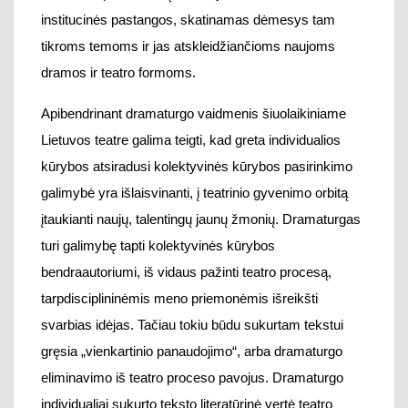
galimybė yra
išlaisvinanti, į teatrinio gyvenimo orbitą
įtaukianti naujų, talentingų jaunų žmonių
.
D
ramaturgas
turi galimybę tapti kolektyvinės kūrybos
bendraautoriumi,
iš vidaus pažinti teatro procesą,
tarpdisciplininėmis meno priemonėmis išreikšti
svarbias idėjas
.
T
ačiau tokiu būdu sukurtam tekstui
gręsia „vienkartinio panaudojimo“
, arba dramaturgo
eliminavimo iš teatro proceso
pavojus.
D
ramaturgo
individualiai
sukurto teksto literatūrinė vertė
teatro
kūrėjams
teikia
galimybę sukurti spektaklį, turintį
gilesnių prasmių
, rankraštis gali tapti knyga, kuri, kaip
ir spektaklis, yra neatsiejama dramaturgo
kūrybos
prasmės ir
prestižo dalis. Individualiai sukurtas kū
rinys
gali peržengti dabar esan
čias dramos, kaip teatrui
skirto kūrinio ribas ir
tapti
post
teatrine
drama, ar
ba
geru teatro tekstu, o
kaip teigė Heineris Mülleris, teatro