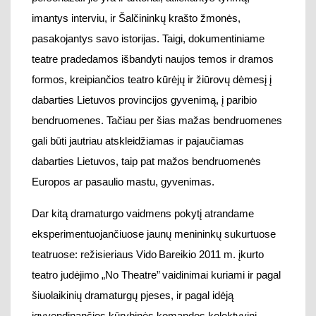
dabarties Lietuvos, taip pat mažos bendruomenės
Europos ar pasaulio mastu, gyvenimas.
Dar kitą dramaturgo vaidmens pokytį atrandame
eksperimentuojančiuose jaunų menininkų sukurtuose
teatruose: režisieriaus Vido Bareikio
2011 m. įkurto
teatro judėjimo „No Theatre” vaidinimai
kuriami ir pagal
šiuolaikinių dramaturgų pjeses, ir pagal idėją
įgyvendinančios kūrybinės komandos kolektyvinį
tekstą
.
Spektaklyje „Telefonų knyga“
(2011)
yra
p
jesės/scenarijaus bendraautoriai – režisierius V.
Bareikis ir dramaturgas
Marius Macevičius
. T
uo tarpu
spektaklyje
„No Awards“
(2013
)
dramaturgo nebėra, –
aktoriai sako savo sukurtą tekstą.
„
Apeirono“ teatro,
kurį
2012 m.
įkūrė jaunos režisierės Greta Gudelytė ir
Eglė Kazickaitė
, spektakliai
taip pat
pagrįsti komandine