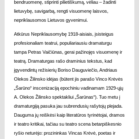
įgyvendintų
režisierių Boriso Dauguviečio, Andriaus
Olekos Žilinsko idėjas
(
būtent
jis parašo Vinco Krėvės
„Šarūno“ inscenizaciją epochiniu vadinamam 1929-ųjų
A. Olekos Žilinsko spektakliui „Šarūnas“)
. Tuo metu
į
dramaturgiją pasuka
jau subrendusių
rašytoj
ų pleja
da.
Dauguma jų reiškė
si kaip
literatūros tyrinėtojai,
dramos
ir teatro kritikai,
tačiau
su teatro sce
na betarpiškesnio
ryšio neturėjo
:
prozininkas Vincas Krėvė, poetas ir
prozininkas Vincas Mykolaitis-Putinas, poetas,
teatro
kritikas ir ideologas
Balys Sruoga,
poetas patriarchas
Maironis
,
poetas modernistas Kazys Binkis
,
kiti.
Šių
rašytojų draminiai kūriniai yra tapę lietuvių literatūros
klasikos aukso fondu
: V. Mykolaičio-Putino „Valdovo
sūnus“ (1921),
V. Krėvės „Skirgaila“
(1924)
, Balio
Sruogos „Milžino paunksmė“
(1932).