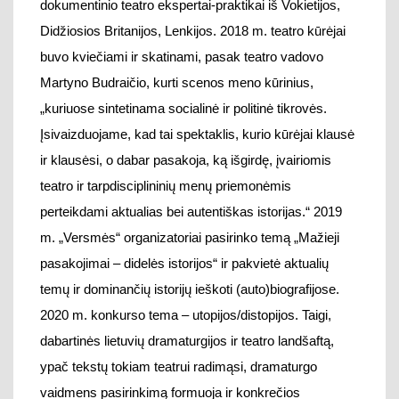
perteikdami aktualias bei autentiškas istorijas.“
2019
m. „Versmės“ organizatoriai pasirinko temą „Mažieji
pasakojimai – didelės istorijos“ ir pakvietė aktualių
temų ir dominančių istorijų ieškoti (auto)biografijose.
2020 m. konkurso tema – utopijos/distopijos.
Taigi,
dabartinės
lietuvių dramaturgijos ir
teatro landšaftą
,
ypač
tekstų tokiam teatrui radimąsi
, dramaturgo
vaidmens pasirinkimą
formuoja ir konkrečios
institucinės pastangos, skat
inamas dėmesys
tam
tikroms temoms ir jas
atskleidžiančioms naujoms
dramos ir
teatro formoms.
Apibendrinant dramaturgo vaidmenis šiuolaikiniame
Lietuvos teatre galima teigti, kad
greta individualios
kūrybos
atsiradusi
kolektyvinės
kūrybos pasirinkimo