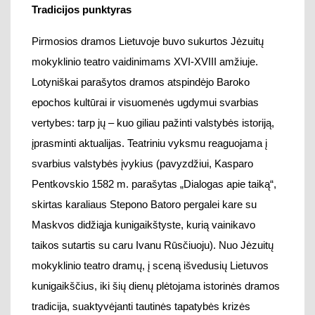
svarbius valstybės įvykius (pavyzdžiui, Kasparo
Pentkovskio 1582 m. parašytas „Dialogas apie taiką“,
skirtas
karali
aus Stepono Batoro pergalei kare
su
Maskvos
didžiąja kunigaikštyste, kurią vainikavo
taiko
s sutartis
su caru Ivanu Rūsčiuoju
).
Nuo Jėzuitų
mokykli
ni
o teatro
dramų, į sceną išvedusių
Lietuvos
kunigaikščius, iki šių dienų plė
tojama istorinės dramos
tradicija
, suaktyvėjanti tautinės tapatybės krizės
laikotarpiais
. Mokyklinis Lietuvos jėzuitų teatras
ir
drama buvo susiję
su Europos teatro raida, jo
meniniais ieškojimais. Dauguma mokyklinio teatro
vaidinimų buvo vieši, jie vyko Vilniaus ir kitų miestų,
kur buvo įsikūrusios jėzuitų kolegijos, kiemuose,
gatvėse, aikštėse. Vaidinimai tapo svarbia miesto
kultūros dali
mi, ugdė estetinį
skonį, konsolidavo