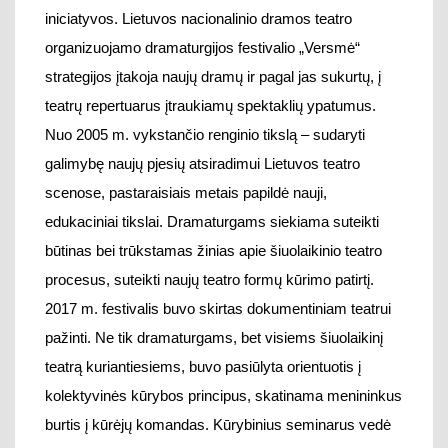
edukaciniai tikslai.
Dramaturgams s
iekiama suteikti
būtinas bei trūkstamas žinias apie šiuolaikinio teatro
procesus, suteikti naujų teatro formų kūrimo patirtį.
2017 m. festivalis buvo skirtas dokumentiniam teatrui
pažinti.
Ne tik dramaturgams, bet visiems šiuolaikinį
teatrą kuriantiesiems, buvo pasiūlyta orientuotis į
kolektyvinės kūrybos principus, skatinama menininkus
burtis į kūrėjų komandas. Kūrybinius
seminarus vedė
dokumentinio teatro ekspertai-praktikai iš Vokietijos,
Didžiosios Britanijos
,
Lenkijos. 2018 m. teatro kūrėjai
buvo
kviečiami ir skatinami, pasak teatro vadovo
Martyno Budraičio, kurti scenos meno kūrinius,
„kuriuose sintetinama socialinė ir politinė tikrovės.
Įsivaizduojame, kad tai spektaklis, kurio kūrėjai klausė
ir klausėsi, o dabar pasakoja, ką išgirdę, įvairiomis
teatro ir tarpdisciplininių menų priemonėmis