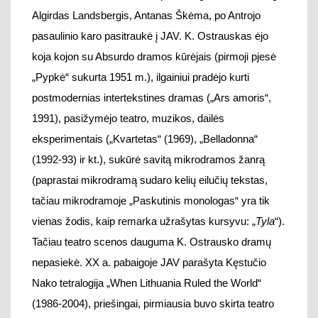
(1992-93)
ir kt.)
, sukūrė savitą
mikrodramos žanr
ą
(
paprastai mikrodramą sudaro kelių eilučių tekstas,
tačiau
mikrodramoje „Paskutinis monologas“ yra tik
vienas
žodi
s, kaip remarka užrašytas
kursyvu
: „
Tyla
“).
Tačiau teatro scenos dauguma K. Ostrausko dramų
nepasiekė.
X
X a. pabaigoje JAV parašyta
Kęstučio
Nako
tetralogija „
When Lithuania Ruled the World
“
(1986-2004)
,
priešingai, pirmiausia
buvo skirta
teatro
vaid
inimui.
Draminis tekstas kurtas labai gerai žinant
kultūrinį kontekstą ir publikos lūkesčius, kuriuos
formavo Niujorko
„Off-Off-Broadway“ judėjimas,
avangardiniai spektakliai, performansai. Žvelgiant į
platesnį kultūrinį kontekstą – K. Nako
tragifarsas
yra
avangardinis
kūri
nys,
susijęs su tradicija, kuriai
priklauso ir
Alf
redo Jarry farsas
„Karalius Juoba“ („Ubu