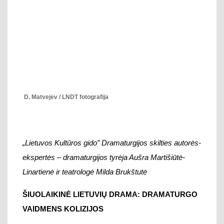
„Lietuvos
Kultūros gido” Dramaturgijos skilties autorės-
ekspertės – dramaturgijos tyrėja Aušra Martišiūtė-
Linartienė ir teatrologė Milda Brukštutė
ŠIUOLAIKINĖ LIETUVIŲ DRAMA: DRAMATURGO
VAIDMENS KOLIZIJOS
Aušra Martišiūtė-Linartienė
Šiuo metu
pasaulyje žinomiausias Lietuvos
dramaturgas Marius Ivaškevičius 2018 m. buvo
apdovanotas aukščiausiu apdovanojimu – Nacionaline
kultūros ir meno premija už drąsų literatūros žingsnį į
teatrą. Baigiantis antrajam XXI a. dešimtmečiui drąsus
literatūros žingsnis į teatrą iškeliamas kaip ypatinga