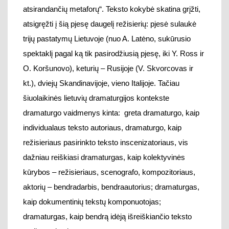
dramaturgo
vaidmenys
kinta
:
greta
dramaturg
o
, kaip
individualaus teksto autori
aus,
dra
maturgo
, kaip
režisieriaus pasirinkto teksto in
scenizatoriaus,
vis
dažniau reiškiasi
dramaturg
as
, kaip kolektyvinės
kūrybos – režisieriaus, scenografo, kompozitoriaus
,
aktorių
– bendradarbi
s, bendraautorius;
dramaturgas
,
kaip dokumentinių tekstų komponuotoj
as;
dramaturgas, kaip bendrą idėją išreiškiančio
teksto
realiz
uotojas
ir pan
.
Negalima brėžti raudonos
linijos tarp
šiuos vaidmenis
pasirinkusių dramaturgų sukurtos
šiuolaikinės lietuvių
dramos literatūrinės ir teatrinės vertės, tačiau
dramaturgo vaidmens pokyčius lemia
daugelis
faktorių, tarp jų –
išsilavinimas
,
kultūrinė patirtis,
kultūros politika
. Vyresnioji dramaturgų karta
(Sigitas