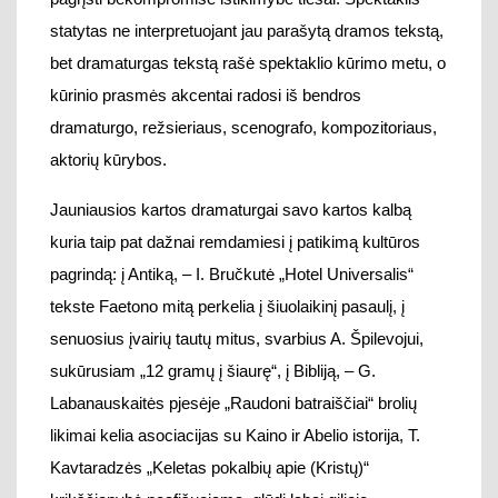
kuria
taip pat dažnai
remdamiesi į patikimą kultūros
pagrindą
:
į
Antiką, –
I. Bručkutė „Hotel Universalis“
tekste Faetono mitą perkelia į šiuolaikinį pasaulį,
į
senuosius įvairių tautų mitus, svarbius A. Špilevojui,
sukūrusiam „12 gramų į šiaurę
“
,
į Bibliją, – G.
Labanauskaitės pjesėje „Raudoni batraiščiai“ brolių
likimai kelia asociacijas su Kaino ir Abelio istorija,
T.
Kavtaradzės „
Keletas pokalbių apie (Kristų)“
krikščionybė neafišuojama, glūdi labai gilioje
potekstėje, personažams kalbant apie tikėjimo –
netikėjimo problemą
, į demokratijos fenomeno analizę
(M. Nastaravičiaus
groteskas
„Demokratija“
).
Režisūra
turi įtakos, ieškant dramos formos (juolab, kai tekstą
kuria pats režisierius, pvz., A. Špilevojus), tačiau
dramos tekstas gali visavertiškai egzistuoti ir kaip
savarankiškas kūrinys.