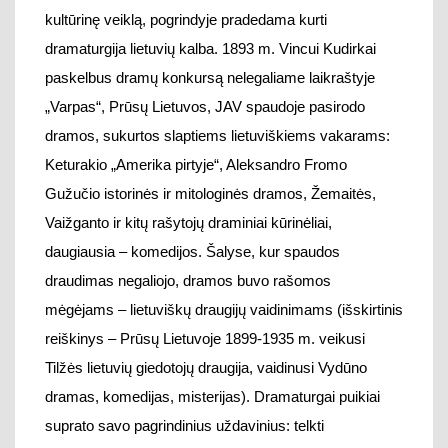
Vaižganto ir kitų rašytojų draminiai
kūrinėliai,
daugiausia – komedijos. Šalyse, kur spaudos
draudimas negaliojo, dramos buvo rašomos
mėgėjams – lietuviškų draugijų vaidinimams (išskirtinis
reiškinys – Prūsų Lietuvoje 1899-
1935 m. veikusi
Tilžės lietuvių giedotojų draugija, vaidinusi Vydūno
dramas, komedijas, misterijas).
Dramaturgai puikiai
suprato savo pagrindinius uždavinius: telkti
bendruomenę,
stiprinti pilietiškumą, vėliau – žadinti
lietuvybę,
savigarbą, rengti visuomenę laisvos,
nepriklausomos Lietuvos gyvenimui.
Atkūrus Nepriklausomybę
1918-aisiais
, įsisteigus
profesionaliam teatrui,
populiariausiu dramaturgu
tampa Petras Vaičiūnas, gerai pažinojęs visuomenę ir
teatrą.
Dramaturgas rašo draminius tekstus, kad