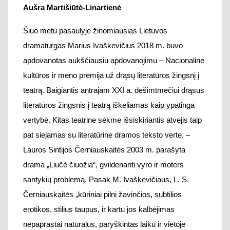
vertybė.
Kitas teatrine sėkme išsiskiriantis
atvejis
taip
pat siejamas su literatūrine dramos teksto verte, –
Lauros Sintijos
Černiauskaitės 2003 m. parašyta
drama „Liučė čiuožia“
,
gvildenanti vyro ir moters
santykių problemą.
Pasak
M. Ivaškeviči
aus, L.
S.
Černiauskaitės
„
kūriniai pilni žavinčios, subtilios
erotikos, stilius taupus, ir kartu jos kalbėjimas
nepaprastai natūralus, paryškintas laiku ir vietoje
atsirandančių metaforų“.
Teksto kokybė skatina grįžti,
atsigręžti į šią pjesę daugelį režisierių: pjesė sulaukė
trijų pastatymų Lietuvoje (nuo A. Latėno, sukūrusio
spektaklį pagal ką tik pasirodžiusią pjesę, iki Y. Ross ir
O. Ko
r
šunovo), keturių – Rusijoje (V. Skvorcovas ir
kt.), dviejų Skandinavijoje, vieno Italijoje.
Tačiau
šiuolaikinės lietuvių dram
aturgijos k
on
tekste