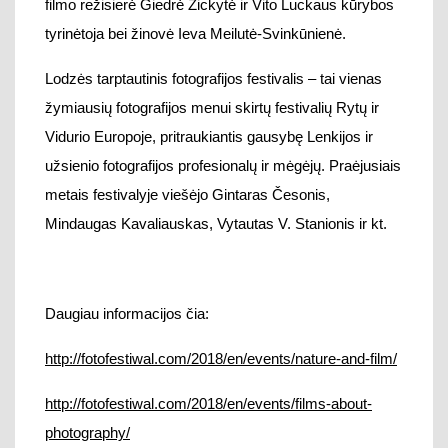
filmo režisierė Giedrė Žickytė ir Vito Luckaus kūrybos
tyrinėtoja bei žinovė Ieva Meilutė-Svinkūnienė.
Lodzės tarptautinis fotografijos festivalis – tai vienas
žymiausių fotografijos menui skirtų festivalių Rytų ir
Vidurio Europoje, pritraukiantis gausybę Lenkijos ir
užsienio fotografijos profesionalų ir mėgėjų. Praėjusiais
metais festivalyje viešėjo Gintaras Česonis,
Mindaugas Kavaliauskas, Vytautas V. Stanionis ir kt.
Daugiau informacijos čia:
http://fotofestiwal.com/2018/en/events/nature-and-film/
http://fotofestiwal.com/2018/en/events/films-about-
photography/