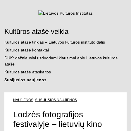
Pereiti prie turinio
Atidaryti paiešką
Atid
Kultūros atašė veikla
Kultūros atašė tinklas – Lietuvos kultūros instituto dalis
Kultūros atašė kontaktai
DUK: dažniausiai užduodami klausimai apie Lietuvos kultūros
atašė
Kultūros atašė ataskaitos
Susijusios naujienos
NAUJIENOS
,
SUSIJUSIOS NAUJIENOS
Lodzės fotografijos
festivalyje – lietuvių kino