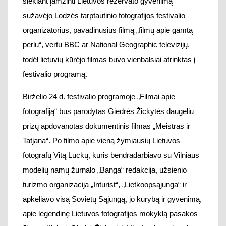
siekiant įamžinti Lietuvos rezervato gyvenimą
sužavėjo Lodzės tarptautinio fotografijos festivalio
organizatorius, pavadinusius filmą „filmų apie gamtą
perlu“, vertu BBC ar National Geographic televizijų,
todėl lietuvių kūrėjo filmas buvo vienbalsiai atrinktas į
festivalio programą.
Birželio 24 d. festivalio programoje „Filmai apie
fotografiją“ bus parodytas Giedrės Žickytės daugeliu
prizų apdovanotas dokumentinis filmas „Meistras ir
Tatjana“. Po filmo apie vieną žymiausių Lietuvos
fotografų Vitą Luckų, kuris bendradarbiavo su Vilniaus
modelių namų žurnalo „Banga“ redakcija, užsienio
turizmo organizacija „Inturist“, „Lietkoopsąjunga“ ir
apkeliavo visą Sovietų Sąjungą, jo kūrybą ir gyvenimą,
apie legendinę Lietuvos fotografijos mokyklą pasakos