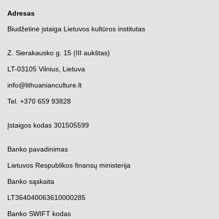
Adresas
Biudžetinė įstaiga Lietuvos kultūros institutas
Z. Sierakausko g. 15 (III aukštas)
LT-03105 Vilnius, Lietuva
info@lithuanianculture.lt
Tel. +370 659 93828
Įstaigos kodas 301505599
Banko pavadinimas
Lietuvos Respublikos finansų ministerija
Banko sąskaita
LT364040063610000285
Banko SWIFT kodas